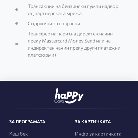
Трансакции на бензински пумпи надвор
од партнерската мрежа
Содржини за возрасни
Трансфер на пари (на директен начин
преку Mastercard Money Send или на
индиректен начин преку други платежни
платформи)
ЗА ПРОГРАМАТА
ЗА КАРТИЧКАТА
Кеш бек
Инфо за картичката