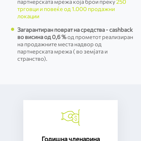
партнерската мрежа која брои преку
250
трговци и повеќе од 1.000 продажни
локации
Загарантиран поврат на средства - cashback
во висина од 0,6 %
од прометот реализиран
на продажните места надвор од
партнерската мрежа ( во земјата и
странство).
Годишна членарина