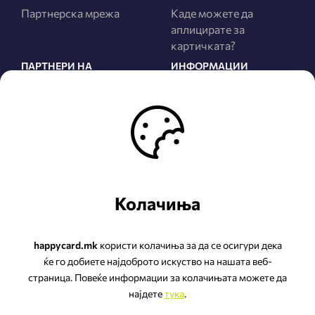
Партнерска мрежа
Каде можете да
аплицирате за
картичката?
ПАРТНЕРИ НА
ИНФОРМАЦИИ
ПРОГРАМАТА
За нас
Сите Партнери
Правила и услови
Најнови Партнери
Политика за
приватност
Како да станете
Партнер на
ЧПП
програмата?
Колачиња
happycard.mk
користи колачиња за да се осигури дека
ќе го добиете најдоброто искуство на нашата веб-
страница. Повеќе информации за колачињата можете да
НЕП ЛОЈАЛИТИ ДООЕЛ Скопје
најдете
тука
.
ул.Беласица бр.2 ТЦ Еаст Гате Малл-К2 лок.К2.1,