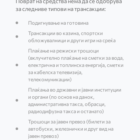
Поврат на средства нема да се одобрува
за следниве типови на трансакции:
Подигнување на готовина
Трансакции во казина, спортски
обложувалници и други игри на среќа
Плаќање на режиски трошоци
(вклучително плаќање на сметки за вода,
електрична и топлинска енергија, сметки
за кабелска телевизија,
телекомуникации)
Плаќања во државни и јавни институции
и органи (по основ на данок,
административна такса, обрасци,
радиодифузна такса и останато)
Трошоци за јавен превоз (билети за
автобуски, железнички и друг вид на
јавен превоз)