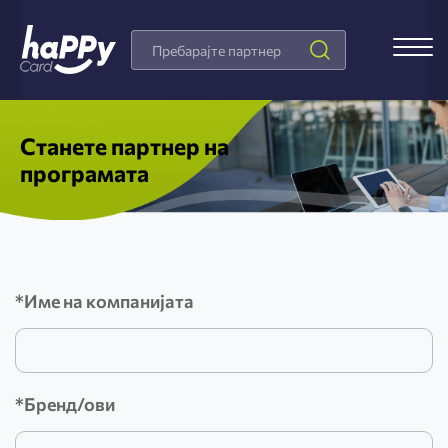
Search
Products
Станете партнер на
програмата
*Име на компанијата
Форма
*Бренд/ови